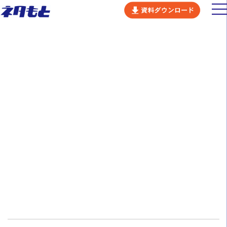
ビジネスコンセプト
COMPANY
ネタもとの強み
会社概要
サービス
会社概要
会社概要
カルチャー
採用情報
ニュース
社名
株式会社ネタもと
セミナー
代表取締役社長
本村 衆
お問い合わせ