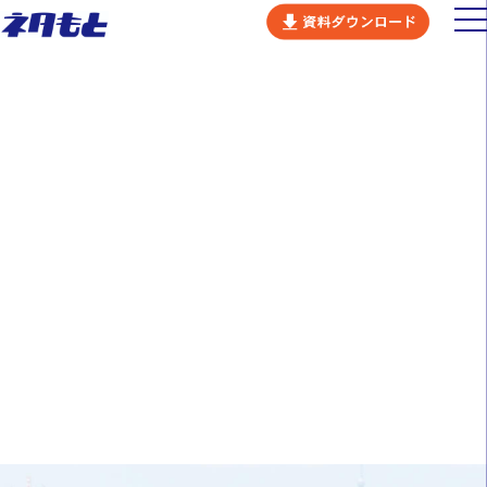
すべての人にPRを！
日本の中小企業を元気に！
ネタもとの価値観
ビジネスコンセプト
ネタもとの強み
サービス
会社概要
カルチャー
採用情報
ニュース
セミナー
お問い合わせ