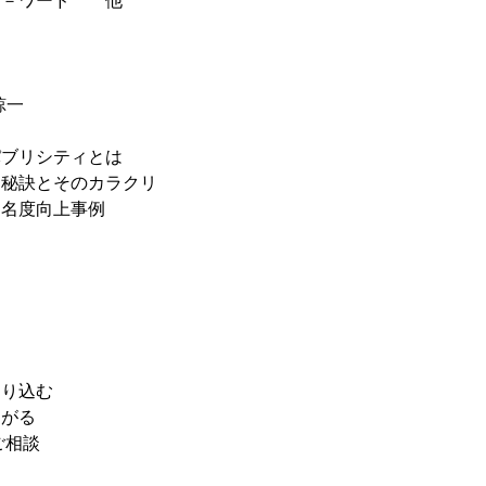
キ－ワード 他
諒一
パブリシティとは
る秘訣とそのカラクリ
知名度向上事例
売り込む
ながる
ご相談