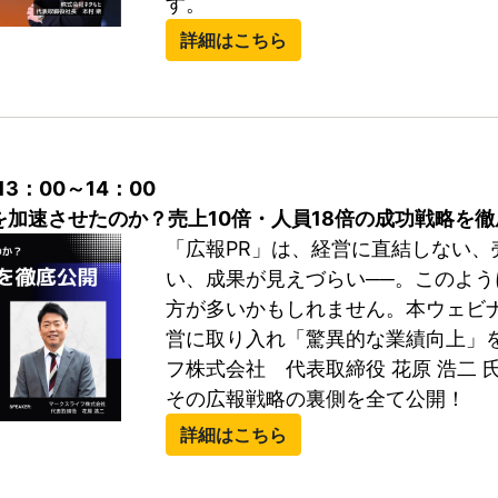
す。
詳細はこちら
13：00～14：00
加速させたのか？売上10倍・人員18倍の成功戦略を徹
「広報PR」は、経営に直結しない、
い、成果が見えづらい──。このよ
方が多いかもしれません。本ウェビナ
営に取り入れ「驚異的な業績向上」
フ株式会社 代表取締役 花原 浩二
その広報戦略の裏側を全て公開！
詳細はこちら