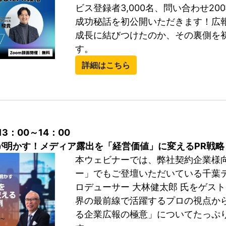
ビス登録者3,000名、問い合わせ20
成功秘話を初公開いただきます！広
成長に結びつけたのか、その裏側を
す。
詳細はこちら
13：00～14：00
が明かす！メディア露出を「経営価値」に変えるPR戦略
本ウェビナーでは、弊社契約企業様
ー」でもご登壇いただいている千葉
ロデューサー 大林健太郎 氏をゲス
界の最前線で活躍するプロの視点か
る企業広報の極意」についてたっぷ