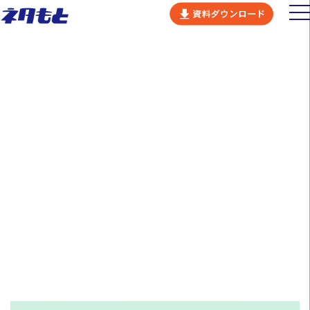
ビジネスコンセプト
NEWS
ネタもとの強み
サービス
お知らせ
会社概要
カルチャー
2024年08月14日
メディア掲載
採用情報
【メディア掲載情報】株式会社
CREVAS GROUPが運営するWebメデ
ニュース
ィア『ビズスト』に弊社代表のイン
セミナー
タビューが掲載されました。
お問い合わせ