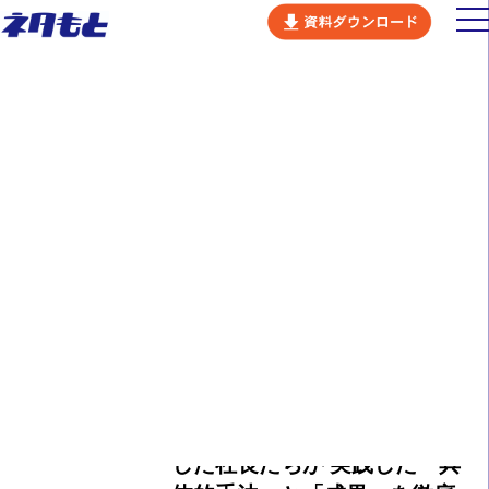
ビジネスコンセプト
NEWS
ネタもとの強み
お知らせ
サービス
会社概要
カルチャー
ALL
お知らせ
プレスリリース
メディア掲載
採用情報
ニュース
2025.05.08
イベント
【6月開催！PR戦略ウェビナ
セミナー
ー】経営にPRを取り入れ成功
お問い合わせ
した社長たちが 実践した「具