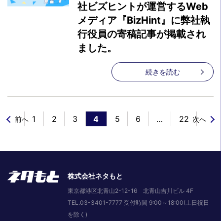
社ビズヒントが運営するWeb
メディア『BizHint』に弊社執
行役員の寄稿記事が掲載され
ました。
続きを読む
1
2
3
4
5
6
…
22
前へ
次へ
株式会社ネタもと
東京都港区北青山2-12-16 北青山吉川ビル 4F
TEL.03-3401-7777 受付時間 9:00～18:00(土日祝日
を除く)