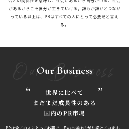
公との関係性を意味し、社会があるから自分がいる、社会
があるからこそ自分が生きていける。誰もが誰かとつなが
っている以上は、PRはすべての人にとって必要だと言え
る。
Our Business
Our Business
世界に比べて
まだまだ成長性のある
国内のPR市場
PRは全ての人にとって必要で、その市場は広がり続けています。