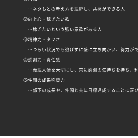
…ネタもとの考え方を理解し、共感ができる人
②向上心・稼ぎたい欲
…稼ぎたいという強い意欲がある人
③精神力・タフさ
…つらい状況でも逃げずに壁に立ち向かい、努力が
④感謝力・責任感
…義理人情を大切にし、常に感謝の気持ちを持ち、利
⑤仲間の成果称賛力
…部下の成長や、仲間と共に目標達成することに喜び