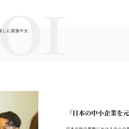
01
無しに家族や大
。
『日本の中小企業を
日本の総企業数における中小企業