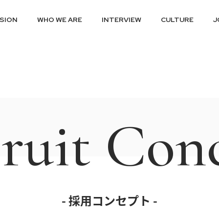
ISION
WHO WE ARE
INTERVIEW
CULTURE
J
ruit Con
- 採用コンセプト -