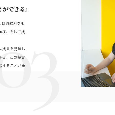
とができる』
03
人はお給料をも
学び、そして成
は成果を見越し
ある。この投資
献することが重