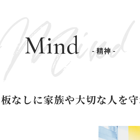
Mind
Mind
- 精神 -
看板なしに家族や
大切な人を守