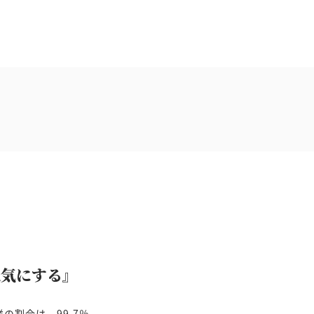
元気にする』
の割合は、99.7％。