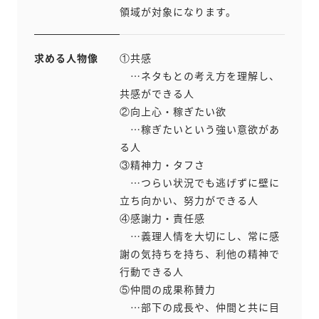
領域が対象になります。
求める人物像
①共感
…ネタもとの考え方を理解し、
共感ができる人
②向上心・稼ぎたい欲
…稼ぎたいという強い意欲があ
る人
③精神力・タフさ
…つらい状況でも逃げずに壁に
立ち向かい、努力ができる人
④感謝力・責任感
…義理人情を大切にし、常に感
謝の気持ちを持ち、利他の精神で
行動できる人
⑤仲間の成果称賛力
…部下の成長や、仲間と共に目